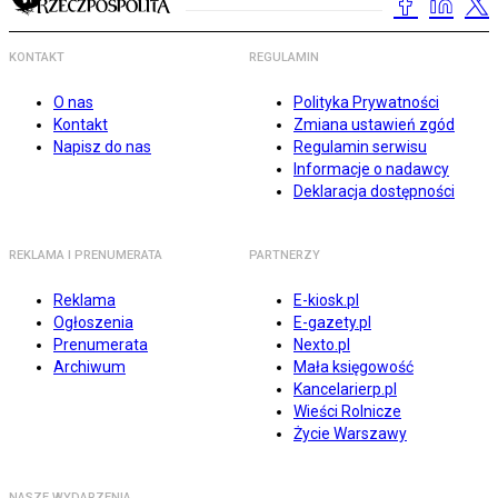
KONTAKT
REGULAMIN
O nas
Polityka Prywatności
Kontakt
Zmiana ustawień zgód
Napisz do nas
Regulamin serwisu
Informacje o nadawcy
Deklaracja dostępności
REKLAMA I PRENUMERATA
PARTNERZY
Reklama
E-kiosk.pl
Ogłoszenia
E-gazety.pl
Prenumerata
Nexto.pl
Archiwum
Mała księgowość
Kancelarierp.pl
Wieści Rolnicze
Życie Warszawy
NASZE WYDARZENIA