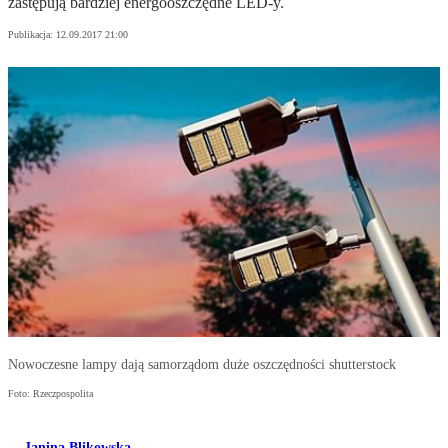
zastępują bardziej energooszczędne LED-y.
Publikacja:
12.09.2017 21:00
Nowoczesne lampy dają samorządom duże oszczędności shutterstock
Foto: Rzeczpospolita
Janina Blikowska