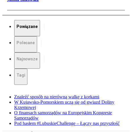
Powiązane
Polecane
Najnowsze
Tagi
Znaleźć sposób na nierówną walkę z korkami
W Kujawsko-Pomorskiem uczą się od gwiazd Doliny
Krzemowej
O finansach samorządów na Europejskim Kongresie
Samorządów
Pod hasłem #LubuskieChallenge – Łączy nas przyszłość