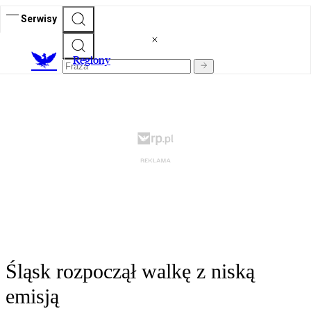
Serwisy
R
egiony
Śląsk rozpoczął walkę z niską
emisją