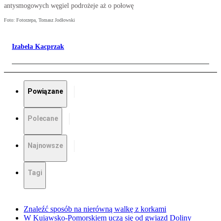
antysmogowych węgiel podrożeje aż o połowę
Foto: Fotorzepa, Tomasz Jodłowski
Izabela Kacprzak
Powiązane
Polecane
Najnowsze
Tagi
Znaleźć sposób na nierówną walkę z korkami
W Kujawsko-Pomorskiem uczą się od gwiazd Doliny