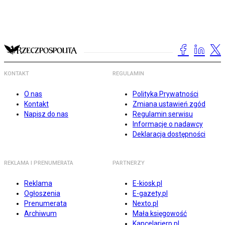
KONTAKT
REGULAMIN
O nas
Polityka Prywatności
Kontakt
Zmiana ustawień zgód
Napisz do nas
Regulamin serwisu
Informacje o nadawcy
Deklaracja dostępności
REKLAMA I PRENUMERATA
PARTNERZY
Reklama
E-kiosk.pl
Ogłoszenia
E-gazety.pl
Prenumerata
Nexto.pl
Archiwum
Mała księgowość
Kancelarierp.pl