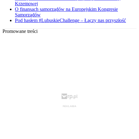
Krzemowej
O finansach samorządów na Europejskim Kongresie
Samorządów
Pod hasłem #LubuskieChallenge – Łączy nas przyszłość
Promowane treści