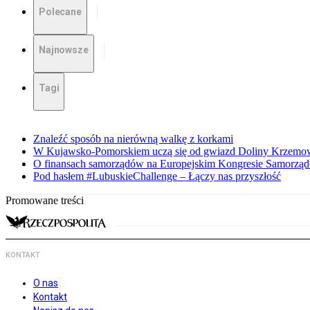
Polecane
Najnowsze
Tagi
Znaleźć sposób na nierówną walkę z korkami
W Kujawsko-Pomorskiem uczą się od gwiazd Doliny Krzemo
O finansach samorządów na Europejskim Kongresie Samorzą
Pod hasłem #LubuskieChallenge – Łączy nas przyszłość
Promowane treści
KONTAKT
O nas
Kontakt