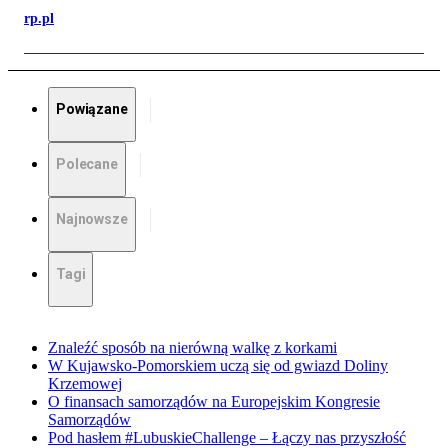
rp.pl
Powiązane
Polecane
Najnowsze
Tagi
Znaleźć sposób na nierówną walkę z korkami
W Kujawsko-Pomorskiem uczą się od gwiazd Doliny
Krzemowej
O finansach samorządów na Europejskim Kongresie
Samorządów
Pod hasłem #LubuskieChallenge – Łączy nas przyszłość