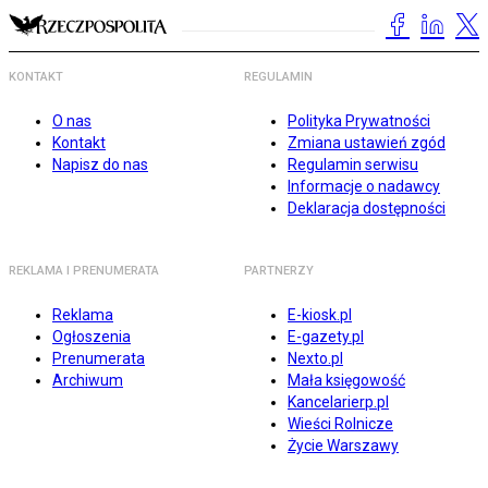
KONTAKT
REGULAMIN
O nas
Polityka Prywatności
Kontakt
Zmiana ustawień zgód
Napisz do nas
Regulamin serwisu
Informacje o nadawcy
Deklaracja dostępności
REKLAMA I PRENUMERATA
PARTNERZY
Reklama
E-kiosk.pl
Ogłoszenia
E-gazety.pl
Prenumerata
Nexto.pl
Archiwum
Mała księgowość
Kancelarierp.pl
Wieści Rolnicze
Życie Warszawy