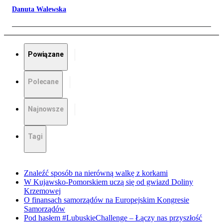
Danuta Walewska
Powiązane
Polecane
Najnowsze
Tagi
Znaleźć sposób na nierówną walkę z korkami
W Kujawsko-Pomorskiem uczą się od gwiazd Doliny
Krzemowej
O finansach samorządów na Europejskim Kongresie
Samorządów
Pod hasłem #LubuskieChallenge – Łączy nas przyszłość