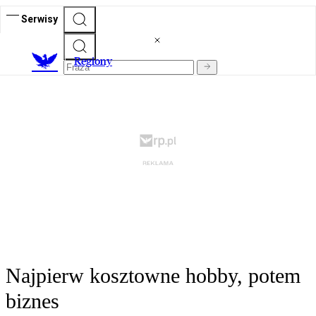
Serwisy
R
egiony
Najpierw kosztowne hobby, potem
biznes