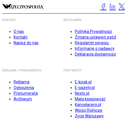
KONTAKT
REGULAMIN
O nas
Polityka Prywatności
Kontakt
Zmiana ustawień zgód
Napisz do nas
Regulamin serwisu
Informacje o nadawcy
Deklaracja dostępności
REKLAMA I PRENUMERATA
PARTNERZY
Reklama
E-kiosk.pl
Ogłoszenia
E-gazety.pl
Prenumerata
Nexto.pl
Archiwum
Mała księgowość
Kancelarierp.pl
Wieści Rolnicze
Życie Warszawy