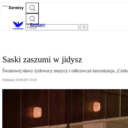
Serwisy
R
egiony
Saski zaszumi w jidysz
Światowej sławy żydowscy muzycy i odkrywcza inscenizacja „Czekaj
Publikacja:
29.08.2017 21:30