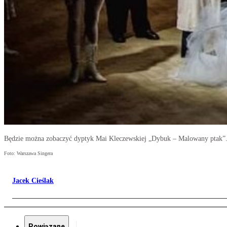
Będzie można zobaczyć dyptyk Mai Kleczewskiej „Dybuk – Malowany ptak”
Foto: Warszawa Singera
Jacek Cieślak
Powiązane