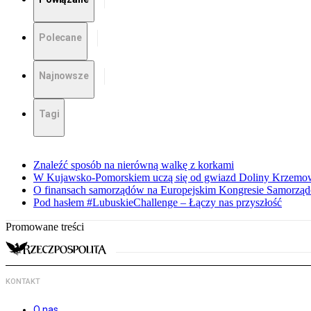
Polecane
Najnowsze
Tagi
Znaleźć sposób na nierówną walkę z korkami
W Kujawsko-Pomorskiem uczą się od gwiazd Doliny Krzemo
O finansach samorządów na Europejskim Kongresie Samorzą
Pod hasłem #LubuskieChallenge – Łączy nas przyszłość
Promowane treści
KONTAKT
O nas