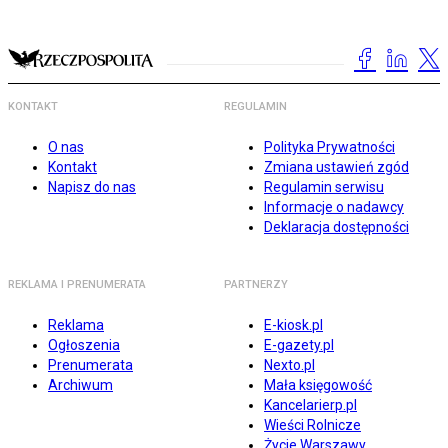
KONTAKT
REGULAMIN
O nas
Polityka Prywatności
Kontakt
Zmiana ustawień zgód
Napisz do nas
Regulamin serwisu
Informacje o nadawcy
Deklaracja dostępności
REKLAMA I PRENUMERATA
PARTNERZY
Reklama
E-kiosk.pl
Ogłoszenia
E-gazety.pl
Prenumerata
Nexto.pl
Archiwum
Mała księgowość
Kancelarierp.pl
Wieści Rolnicze
Życie Warszawy