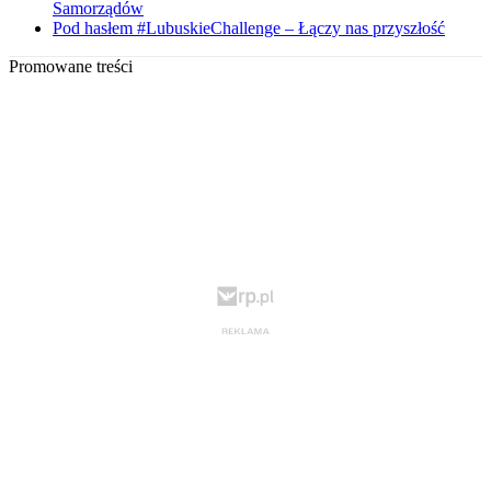
Samorządów
Pod hasłem #LubuskieChallenge – Łączy nas przyszłość
Promowane treści