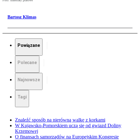
Foto: materiały prasowe
Bartosz Klimas
Powiązane
Polecane
Najnowsze
Tagi
Znaleźć sposób na nierówną walkę z korkami
W Kujawsko-Pomorskiem uczą się od gwiazd Doliny
Krzemowej
O finansach samorządów na Europejskim Kongresie