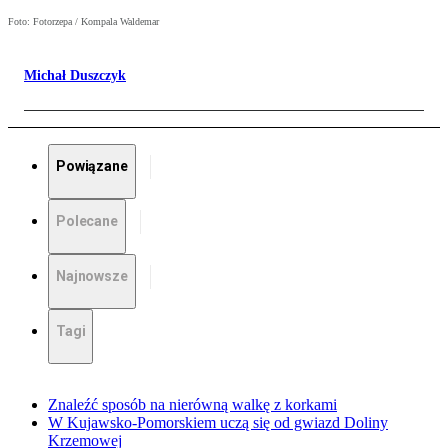
Foto: Fotorzepa / Kompala Waldemar
Michał Duszczyk
Powiązane
Polecane
Najnowsze
Tagi
Znaleźć sposób na nierówną walkę z korkami
W Kujawsko-Pomorskiem uczą się od gwiazd Doliny
Krzemowej