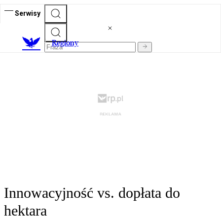
Serwisy
R
egiony
Innowacyjność vs. dopłata do
hektara