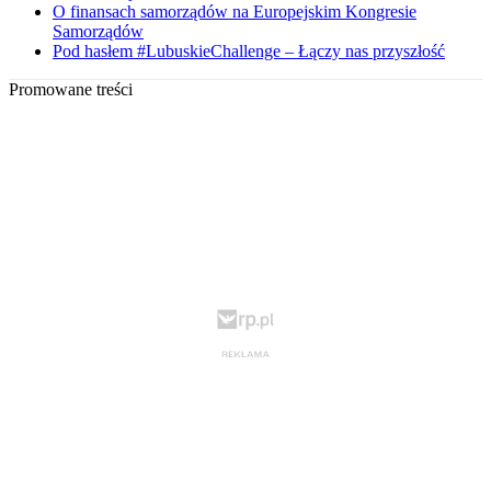
O finansach samorządów na Europejskim Kongresie
Samorządów
Pod hasłem #LubuskieChallenge – Łączy nas przyszłość
Promowane treści