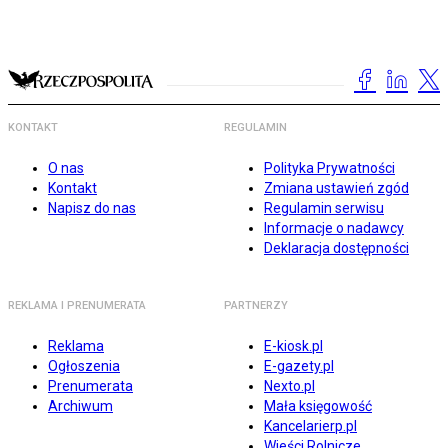
KONTAKT
REGULAMIN
O nas
Polityka Prywatności
Kontakt
Zmiana ustawień zgód
Napisz do nas
Regulamin serwisu
Informacje o nadawcy
Deklaracja dostępności
REKLAMA I PRENUMERATA
PARTNERZY
Reklama
E-kiosk.pl
Ogłoszenia
E-gazety.pl
Prenumerata
Nexto.pl
Archiwum
Mała księgowość
Kancelarierp.pl
Wieści Rolnicze