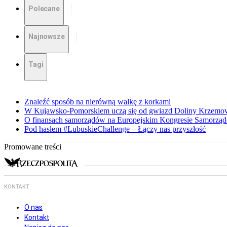
Polecane
Najnowsze
Tagi
Znaleźć sposób na nierówną walkę z korkami
W Kujawsko-Pomorskiem uczą się od gwiazd Doliny Krzemo
O finansach samorządów na Europejskim Kongresie Samorzą
Pod hasłem #LubuskieChallenge – Łączy nas przyszłość
Promowane treści
KONTAKT
O nas
Kontakt