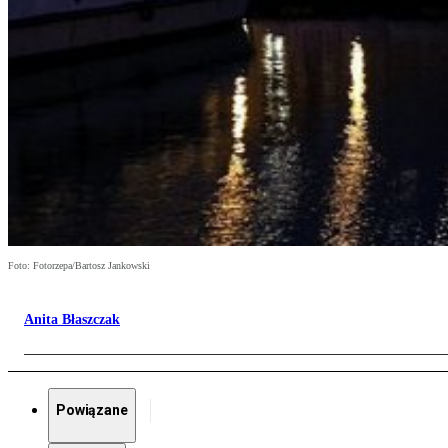
Foto: Fotorzepa/Bartosz Jankowski
Anita Błaszczak
Powiązane