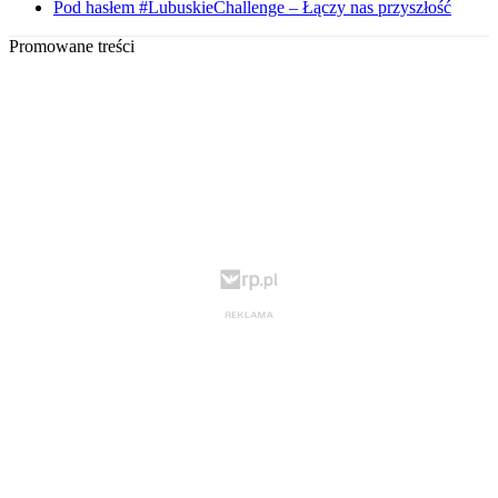
Pod hasłem #LubuskieChallenge – Łączy nas przyszłość
Promowane treści