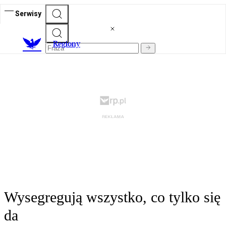
Serwisy
R
egiony
Wysegregują wszystko, co tylko się
da