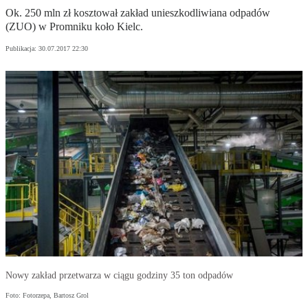
Ok. 250 mln zł kosztował zakład unieszkodliwiana odpadów
(ZUO) w Promniku koło Kielc.
Publikacja:
30.07.2017 22:30
Nowy zakład przetwarza w ciągu godziny 35 ton odpadów
Foto: Fotorzepa, Bartosz Grol