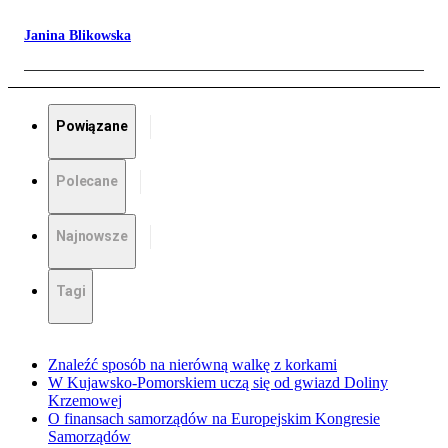
Janina Blikowska
Powiązane
Polecane
Najnowsze
Tagi
Znaleźć sposób na nierówną walkę z korkami
W Kujawsko-Pomorskiem uczą się od gwiazd Doliny
Krzemowej
O finansach samorządów na Europejskim Kongresie
Samorządów