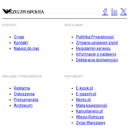
KONTAKT
REGULAMIN
O nas
Polityka Prywatności
Kontakt
Zmiana ustawień zgód
Napisz do nas
Regulamin serwisu
Informacje o nadawcy
Deklaracja dostępności
REKLAMA I PRENUMERATA
PARTNERZY
Reklama
E-kiosk.pl
Ogłoszenia
E-gazety.pl
Prenumerata
Nexto.pl
Archiwum
Mała księgowość
Kancelarierp.pl
Wieści Rolnicze
Życie Warszawy