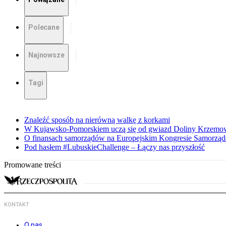
Polecane
Najnowsze
Tagi
Znaleźć sposób na nierówną walkę z korkami
W Kujawsko-Pomorskiem uczą się od gwiazd Doliny Krzemo
O finansach samorządów na Europejskim Kongresie Samorzą
Pod hasłem #LubuskieChallenge – Łączy nas przyszłość
Promowane treści
KONTAKT
O nas