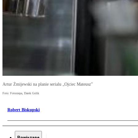
Artur Żmijewski na planie serialu „Ojciec Mateusz”
Foto: Fotorzepa, Darek Golik
Robert Biskupski
Powiązane