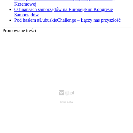
Krzemowej
O finansach samorządów na Europejskim Kongresie
Samorządów
Pod hasłem #LubuskieChallenge – Łączy nas przyszłość
Promowane treści