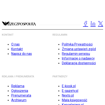
KONTAKT
REGULAMIN
O nas
Polityka Prywatności
Kontakt
Zmiana ustawień zgód
Napisz do nas
Regulamin serwisu
Informacje o nadawcy
Deklaracja dostępności
REKLAMA I PRENUMERATA
PARTNERZY
Reklama
E-kiosk.pl
Ogłoszenia
E-gazety.pl
Prenumerata
Nexto.pl
Archiwum
Mała księgowość
Kancelarierp.pl