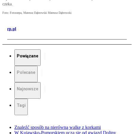
czeka.
Foto: Fotorzepa, Mateusz Dąbrowski Mateusz Dąbrowski
rp.pl
Powiązane
Polecane
Najnowsze
Tagi
Znaleźć sposób na nierówną walkę z korkami
W Kujawsko-Pomorskiem uczą się od gwiazd Doliny