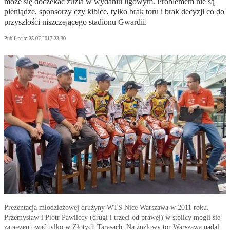
może się doczekać żużla w wydaniu ligowym. Problemem nie są
pieniądze, sponsorzy czy kibice, tylko brak toru i brak decyzji co do
przyszłości niszczejącego stadionu Gwardii.
Publikacja:
25.07.2017 23:30
Prezentacja młodzieżowej drużyny WTS Nice Warszawa w 2011 roku.
Przemysław i Piotr Pawliccy (drugi i trzeci od prawej) w stolicy mogli się
zaprezentować tylko w Złotych Tarasach. Na żużlowy tor Warszawa nadal