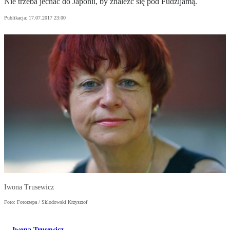
Nie trzeba jechać do Japonii, by znaleźć się pod Fudżijamą.
Publikacja:
17.07.2017 23:00
Iwona Trusewicz
Foto: Fotorzepa / Sklodowski Krzysztof
Iwona Trusewicz