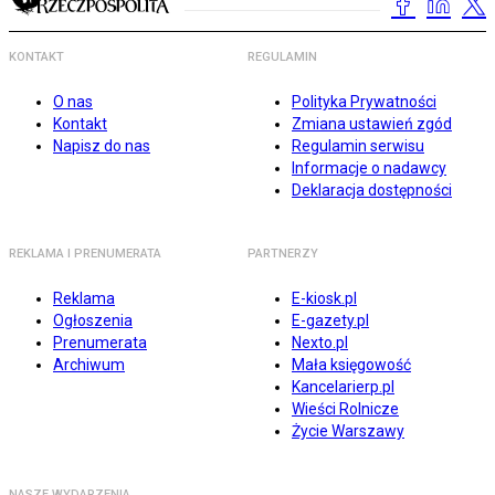
KONTAKT
REGULAMIN
O nas
Polityka Prywatności
Kontakt
Zmiana ustawień zgód
Napisz do nas
Regulamin serwisu
Informacje o nadawcy
Deklaracja dostępności
REKLAMA I PRENUMERATA
PARTNERZY
Reklama
E-kiosk.pl
Ogłoszenia
E-gazety.pl
Prenumerata
Nexto.pl
Archiwum
Mała księgowość
Kancelarierp.pl
Wieści Rolnicze
Życie Warszawy
NASZE WYDARZENIA