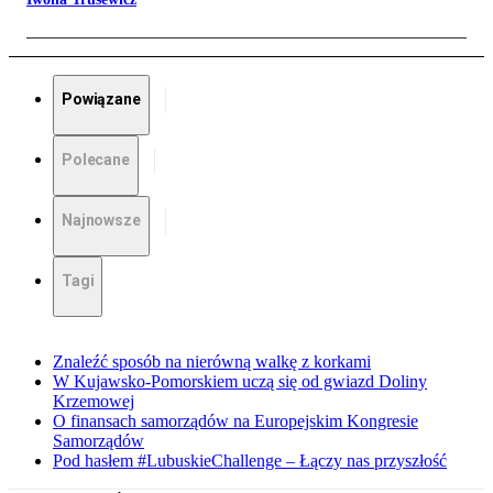
Powiązane
Polecane
Najnowsze
Tagi
Znaleźć sposób na nierówną walkę z korkami
W Kujawsko-Pomorskiem uczą się od gwiazd Doliny
Krzemowej
O finansach samorządów na Europejskim Kongresie
Samorządów
Pod hasłem #LubuskieChallenge – Łączy nas przyszłość