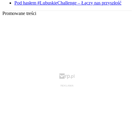
Pod hasłem #LubuskieChallenge – Łączy nas przyszłość
Promowane treści