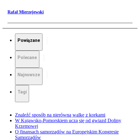
Rafał Mierzejewski
Powiązane
Polecane
Najnowsze
Tagi
Znaleźć sposób na nierówną walkę z korkami
W Kujawsko-Pomorskiem uczą się od gwiazd Doliny
Krzemowej
O finansach samorządów na Europejskim Kongresie
Samorządów