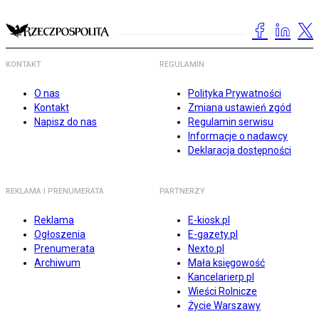
KONTAKT
REGULAMIN
O nas
Polityka Prywatności
Kontakt
Zmiana ustawień zgód
Napisz do nas
Regulamin serwisu
Informacje o nadawcy
Deklaracja dostępności
REKLAMA I PRENUMERATA
PARTNERZY
Reklama
E-kiosk.pl
Ogłoszenia
E-gazety.pl
Prenumerata
Nexto.pl
Archiwum
Mała księgowość
Kancelarierp.pl
Wieści Rolnicze
Życie Warszawy