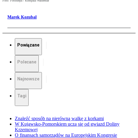
Foto: Fotorzepa / Kompala Waldemar
Marek Kozubal
Powiązane
Polecane
Najnowsze
Tagi
Znaleźć sposób na nierówną walkę z korkami
W Kujawsko-Pomorskiem uczą się od gwiazd Doliny
Krzemowej
O finansach samorządów na Europejskim Kongresie