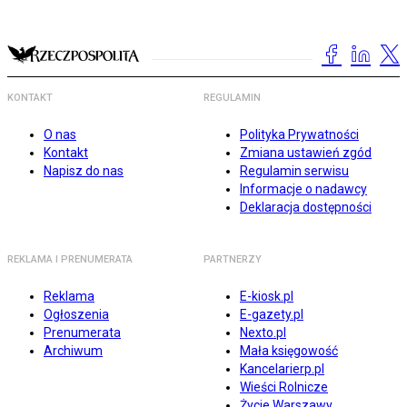
KONTAKT
REGULAMIN
O nas
Polityka Prywatności
Kontakt
Zmiana ustawień zgód
Napisz do nas
Regulamin serwisu
Informacje o nadawcy
Deklaracja dostępności
REKLAMA I PRENUMERATA
PARTNERZY
Reklama
E-kiosk.pl
Ogłoszenia
E-gazety.pl
Prenumerata
Nexto.pl
Archiwum
Mała księgowość
Kancelarierp.pl
Wieści Rolnicze
Życie Warszawy