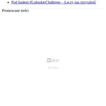
Pod hasłem #LubuskieChallenge – Łączy nas przyszłość
Promowane treści