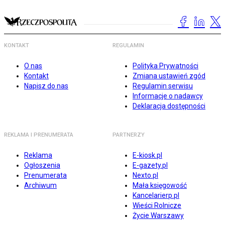
KONTAKT
REGULAMIN
O nas
Polityka Prywatności
Kontakt
Zmiana ustawień zgód
Napisz do nas
Regulamin serwisu
Informacje o nadawcy
Deklaracja dostępności
REKLAMA I PRENUMERATA
PARTNERZY
Reklama
E-kiosk.pl
Ogłoszenia
E-gazety.pl
Prenumerata
Nexto.pl
Archiwum
Mała księgowość
Kancelarierp.pl
Wieści Rolnicze
Życie Warszawy