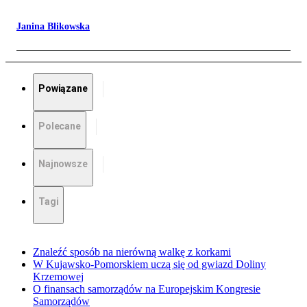
Janina Blikowska
Powiązane
Polecane
Najnowsze
Tagi
Znaleźć sposób na nierówną walkę z korkami
W Kujawsko-Pomorskiem uczą się od gwiazd Doliny
Krzemowej
O finansach samorządów na Europejskim Kongresie
Samorządów