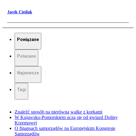
Jacek Cieślak
Powiązane
Polecane
Najnowsze
Tagi
Znaleźć sposób na nierówną walkę z korkami
W Kujawsko-Pomorskiem uczą się od gwiazd Doliny
Krzemowej
O finansach samorządów na Europejskim Kongresie
Samorządów