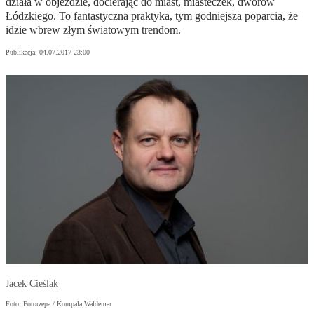
działa w objeździe, docierając do miast, miasteczek, dworów
Łódzkiego. To fantastyczna praktyka, tym godniejsza poparcia, że
idzie wbrew złym światowym trendom.
Publikacja:
04.07.2017 23:00
Jacek Cieślak
Foto: Fotorzepa / Kompala Waldemar