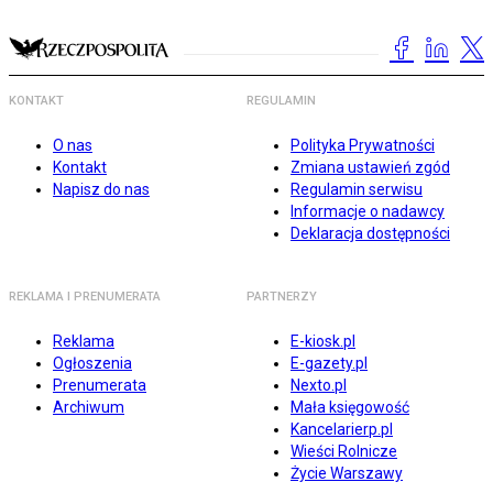
KONTAKT
REGULAMIN
O nas
Polityka Prywatności
Kontakt
Zmiana ustawień zgód
Napisz do nas
Regulamin serwisu
Informacje o nadawcy
Deklaracja dostępności
REKLAMA I PRENUMERATA
PARTNERZY
Reklama
E-kiosk.pl
Ogłoszenia
E-gazety.pl
Prenumerata
Nexto.pl
Archiwum
Mała księgowość
Kancelarierp.pl
Wieści Rolnicze
Życie Warszawy