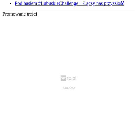
Pod hasłem #LubuskieChallenge – Łączy nas przyszłość
Promowane treści