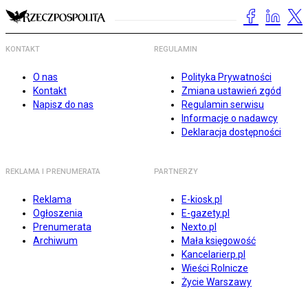
KONTAKT
REGULAMIN
O nas
Polityka Prywatności
Kontakt
Zmiana ustawień zgód
Napisz do nas
Regulamin serwisu
Informacje o nadawcy
Deklaracja dostępności
REKLAMA I PRENUMERATA
PARTNERZY
Reklama
E-kiosk.pl
Ogłoszenia
E-gazety.pl
Prenumerata
Nexto.pl
Archiwum
Mała księgowość
Kancelarierp.pl
Wieści Rolnicze
Życie Warszawy