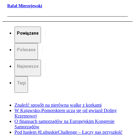
Rafał Mierzejewski
Powiązane
Polecane
Najnowsze
Tagi
Znaleźć sposób na nierówną walkę z korkami
W Kujawsko-Pomorskiem uczą się od gwiazd Doliny
Krzemowej
O finansach samorządów na Europejskim Kongresie
Samorządów
Pod hasłem #LubuskieChallenge – Łączy nas przyszłość