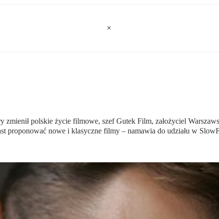
ry zmienił polskie życie filmowe, szef Gutek Film, założyciel Warsz
iast proponować nowe i klasyczne filmy – namawia do udziału w SlowF