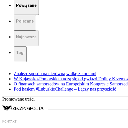
Powiązane
Polecane
Najnowsze
Tagi
Znaleźć sposób na nierówną walkę z korkami
W Kujawsko-Pomorskiem uczą się od gwiazd Doliny Krzemo
O finansach samorządów na Europejskim Kongresie Samorzą
Pod hasłem #LubuskieChallenge – Łączy nas przyszłość
Promowane treści
KONTAKT