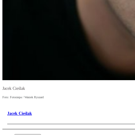
Jacek Cieślak
Foto: Fotorzepa / Waniek Ryszard
Jacek Cieślak