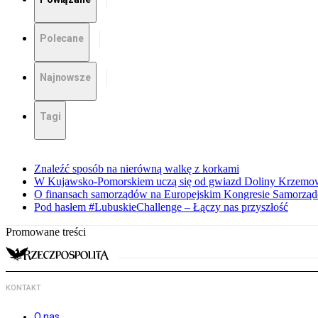
Polecane
Najnowsze
Tagi
Znaleźć sposób na nierówną walkę z korkami
W Kujawsko-Pomorskiem uczą się od gwiazd Doliny Krzemo
O finansach samorządów na Europejskim Kongresie Samorzą
Pod hasłem #LubuskieChallenge – Łączy nas przyszłość
Promowane treści
KONTAKT
O nas