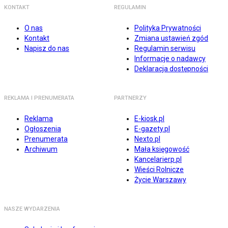
KONTAKT
REGULAMIN
O nas
Polityka Prywatności
Kontakt
Zmiana ustawień zgód
Napisz do nas
Regulamin serwisu
Informacje o nadawcy
Deklaracja dostępności
REKLAMA I PRENUMERATA
PARTNERZY
Reklama
E-kiosk.pl
Ogłoszenia
E-gazety.pl
Prenumerata
Nexto.pl
Archiwum
Mała księgowość
Kancelarierp.pl
Wieści Rolnicze
Życie Warszawy
NASZE WYDARZENIA