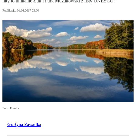
hity to unikalne Łuk i Park Mużakowski z listy UNESCO.
Publikacja:
01.06.2017 23:00
Foto: Fotolia
Grażyna Zawadka