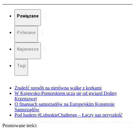
Powiązane
Polecane
Najnowsze
Tagi
Znaleźć sposób na nierówną walkę z korkami
W Kujawsko-Pomorskiem uczą się od gwiazd Doliny
Krzemowej
O finansach samorządów na Europejskim Kongresie
Samorządów
Pod hasłem #LubuskieChallenge – Łączy nas przyszłość
Promowane treści