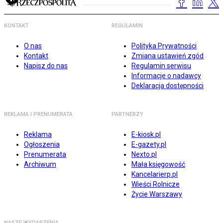
KONTAKT
REGULAMIN
O nas
Polityka Prywatności
Kontakt
Zmiana ustawień zgód
Napisz do nas
Regulamin serwisu
Informacje o nadawcy
Deklaracja dostępności
REKLAMA I PRENUMERATA
PARTNERZY
Reklama
E-kiosk.pl
Ogłoszenia
E-gazety.pl
Prenumerata
Nexto.pl
Archiwum
Mała księgowość
Kancelarierp.pl
Wieści Rolnicze
Życie Warszawy
NASZE WYDARZENIA