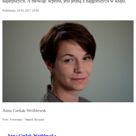
najlepszych. A mówiąc wprost, jest jedną z najgorszych w kraju.
Publikacja:
29.05.2017 23:00
Anna Cieślak-Wróblewsk
Foto: Fotorzepa / Waniek Ryszard
Anna Cieślak-Wróblewska