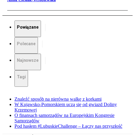
Powiązane
Polecane
Najnowsze
Tagi
Znaleźć sposób na nierówną walkę z korkami
W Kujawsko-Pomorskiem uczą się od gwiazd Doliny
Krzemowej
O finansach samorządów na Europejskim Kongresie
Samorządów
Pod hasłem #LubuskieChallenge – Łączy nas przyszłość