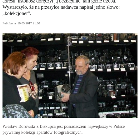
adresu, listonosz doręczył ją bezbłędnie, tam gdzie trzeba.
Wystarczyło, że na przesyłce nadawca napisał jedno słowo:
„kolekcjoner”.
Publikacja:
10.05.2017 21:00
Wiesław Borowski z Biskupca jest posiadaczem największej w Polsce
prywatnej kolekcji aparatów fotograficznych.