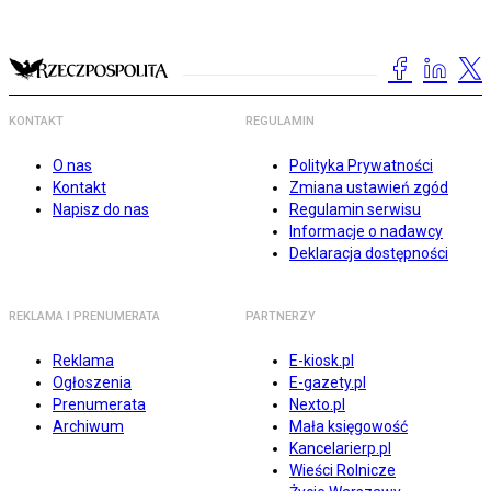
KONTAKT
REGULAMIN
O nas
Polityka Prywatności
Kontakt
Zmiana ustawień zgód
Napisz do nas
Regulamin serwisu
Informacje o nadawcy
Deklaracja dostępności
REKLAMA I PRENUMERATA
PARTNERZY
Reklama
E-kiosk.pl
Ogłoszenia
E-gazety.pl
Prenumerata
Nexto.pl
Archiwum
Mała księgowość
Kancelarierp.pl
Wieści Rolnicze