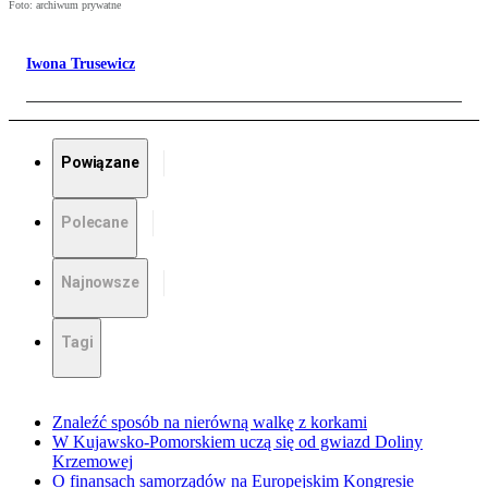
Foto: archiwum prywatne
Iwona Trusewicz
Powiązane
Polecane
Najnowsze
Tagi
Znaleźć sposób na nierówną walkę z korkami
W Kujawsko-Pomorskiem uczą się od gwiazd Doliny
Krzemowej
O finansach samorządów na Europejskim Kongresie