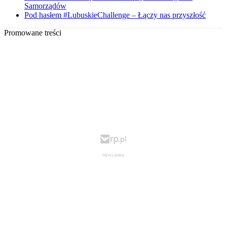
Samorządów
Pod hasłem #LubuskieChallenge – Łączy nas przyszłość
Promowane treści