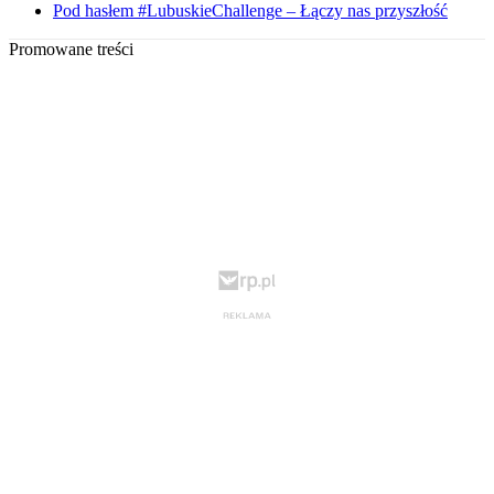
Pod hasłem #LubuskieChallenge – Łączy nas przyszłość
Promowane treści