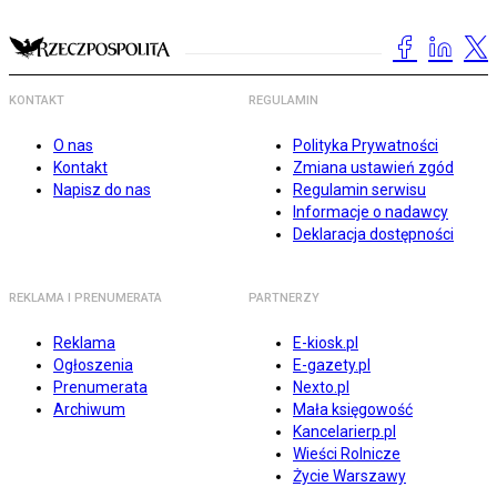
KONTAKT
REGULAMIN
O nas
Polityka Prywatności
Kontakt
Zmiana ustawień zgód
Napisz do nas
Regulamin serwisu
Informacje o nadawcy
Deklaracja dostępności
REKLAMA I PRENUMERATA
PARTNERZY
Reklama
E-kiosk.pl
Ogłoszenia
E-gazety.pl
Prenumerata
Nexto.pl
Archiwum
Mała księgowość
Kancelarierp.pl
Wieści Rolnicze
Życie Warszawy