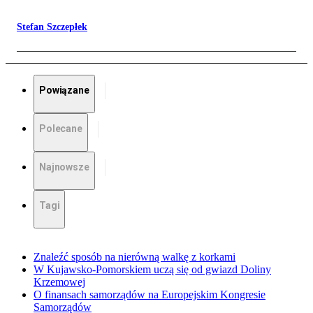
Stefan Szczepłek
Powiązane
Polecane
Najnowsze
Tagi
Znaleźć sposób na nierówną walkę z korkami
W Kujawsko-Pomorskiem uczą się od gwiazd Doliny
Krzemowej
O finansach samorządów na Europejskim Kongresie
Samorządów