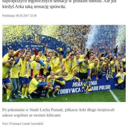
największych tegorocznych sensacji w polskim futbolu. Ale już
kiedyś Arka taką sensację sprawiła.
Publikacja:
08.05.2017 22:30
Po pokonaniu w finale Lecha Poznań, piłkarze Arki długo świętowali
sukces wspólnie ze swoimi kibicami
Foto: Fotorzepa/ Leszek Szymański