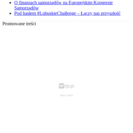
O finansach samorządów na Europejskim Kongresie
Samorządów
Pod hasłem #LubuskieChallenge – Łączy nas przyszłość
Promowane treści