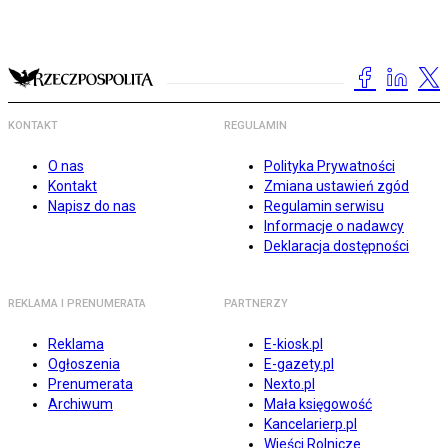
KONTAKT
REGULAMIN
O nas
Polityka Prywatności
Kontakt
Zmiana ustawień zgód
Napisz do nas
Regulamin serwisu
Informacje o nadawcy
Deklaracja dostępności
REKLAMA I PRENUMERATA
PARTNERZY
Reklama
E-kiosk.pl
Ogłoszenia
E-gazety.pl
Prenumerata
Nexto.pl
Archiwum
Mała księgowość
Kancelarierp.pl
Wieści Rolnicze