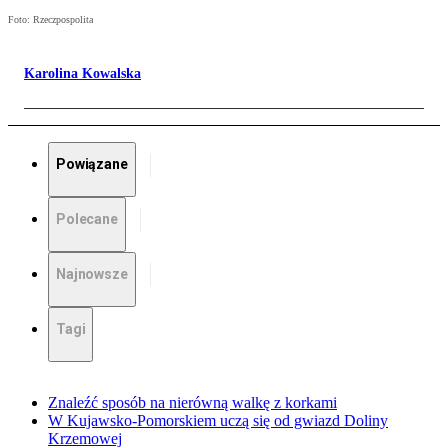
Foto: Rzeczpospolita
Karolina Kowalska
Powiązane
Polecane
Najnowsze
Tagi
Znaleźć sposób na nierówną walkę z korkami
W Kujawsko-Pomorskiem uczą się od gwiazd Doliny
Krzemowej