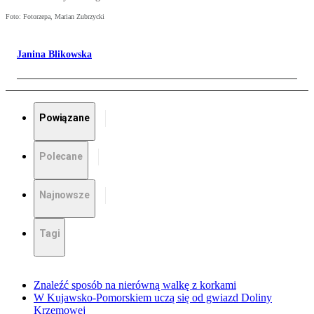
Foto: Fotorzepa, Marian Zubrzycki
Janina Blikowska
Powiązane
Polecane
Najnowsze
Tagi
Znaleźć sposób na nierówną walkę z korkami
W Kujawsko-Pomorskiem uczą się od gwiazd Doliny
Krzemowej