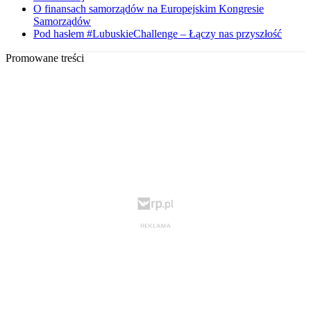
O finansach samorządów na Europejskim Kongresie
Samorządów
Pod hasłem #LubuskieChallenge – Łączy nas przyszłość
Promowane treści