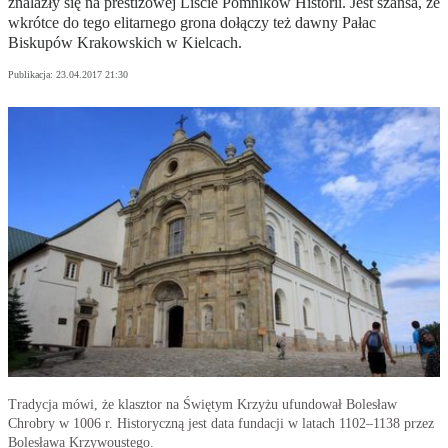
znalazły się na prestiżowej Liście Pomników Historii. Jest szansa, że
wkrótce do tego elitarnego grona dołączy też dawny Pałac
Biskupów Krakowskich w Kielcach.
Publikacja:
23.04.2017 21:30
Tradycja mówi, że klasztor na Świętym Krzyżu ufundował Bolesław
Chrobry w 1006 r. Historyczną jest data fundacji w latach 1102–1138 przez
Bolesława Krzywoustego.