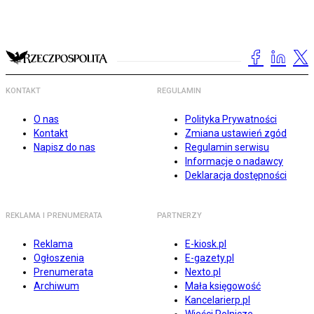
KONTAKT
REGULAMIN
O nas
Polityka Prywatności
Kontakt
Zmiana ustawień zgód
Napisz do nas
Regulamin serwisu
Informacje o nadawcy
Deklaracja dostępności
REKLAMA I PRENUMERATA
PARTNERZY
Reklama
E-kiosk.pl
Ogłoszenia
E-gazety.pl
Prenumerata
Nexto.pl
Archiwum
Mała księgowość
Kancelarierp.pl