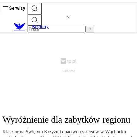
Serwisy
R
egiony
Wyróżnienie dla zabytków regionu
Klasztor na Świętym Krzyżu i opactwo cystersów w Wąchocku