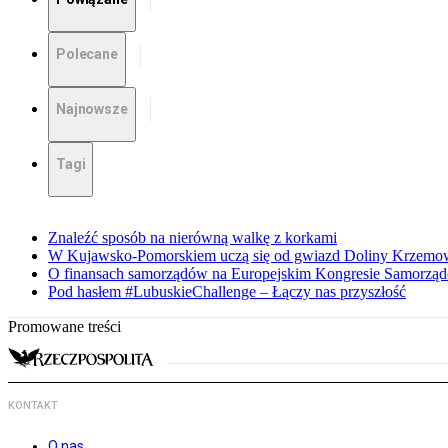
Polecane
Najnowsze
Tagi
Znaleźć sposób na nierówną walkę z korkami
W Kujawsko-Pomorskiem uczą się od gwiazd Doliny Krzemo
O finansach samorządów na Europejskim Kongresie Samorzą
Pod hasłem #LubuskieChallenge – Łączy nas przyszłość
Promowane treści
KONTAKT
O nas