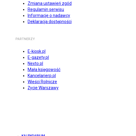
Zmiana ustawień zgód
Regulamin serwisu
Informacje o nadawcy
Deklaracja dostępności
PARTNERZY
E-kiosk.pl
E-gazety.pl
Nexto.pl
Mała księgowość
Kancelarierp.pl
Wieści Rolnicze
Życie Warszawy
KALENDARIUM