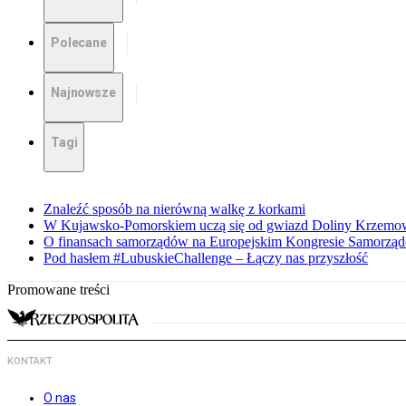
Polecane
Najnowsze
Tagi
Znaleźć sposób na nierówną walkę z korkami
W Kujawsko-Pomorskiem uczą się od gwiazd Doliny Krzemo
O finansach samorządów na Europejskim Kongresie Samorzą
Pod hasłem #LubuskieChallenge – Łączy nas przyszłość
Promowane treści
KONTAKT
O nas