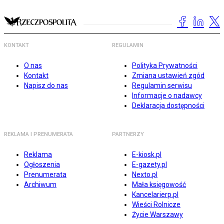
KONTAKT
REGULAMIN
O nas
Polityka Prywatności
Kontakt
Zmiana ustawień zgód
Napisz do nas
Regulamin serwisu
Informacje o nadawcy
Deklaracja dostępności
REKLAMA I PRENUMERATA
PARTNERZY
Reklama
E-kiosk.pl
Ogłoszenia
E-gazety.pl
Prenumerata
Nexto.pl
Archiwum
Mała księgowość
Kancelarierp.pl
Wieści Rolnicze
Życie Warszawy