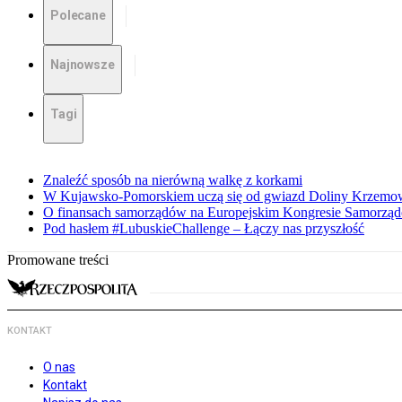
Polecane
Najnowsze
Tagi
Znaleźć sposób na nierówną walkę z korkami
W Kujawsko-Pomorskiem uczą się od gwiazd Doliny Krzemo
O finansach samorządów na Europejskim Kongresie Samorzą
Pod hasłem #LubuskieChallenge – Łączy nas przyszłość
Promowane treści
KONTAKT
O nas
Kontakt