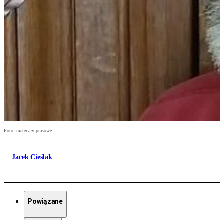
Foto: materiały prasowe
Jacek Cieślak
Powiązane