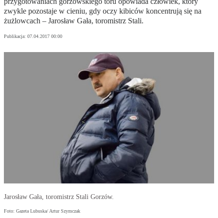
przygotowaniach gorzowskiego toru opowiada człowiek, który
zwykle pozostaje w cieniu, gdy oczy kibiców koncentrują się na
żużlowcach – Jarosław Gała, toromistrz Stali.
Publikacja:
07.04.2017 00:00
Jarosław Gała, toromistrz Stali Gorzów.
Foto: Gazeta Lubuska/ Artur Szymczak