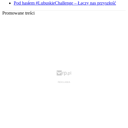
Pod hasłem #LubuskieChallenge – Łączy nas przyszłość
Promowane treści