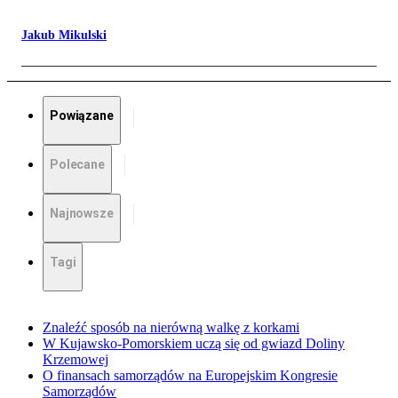
Jakub Mikulski
Powiązane
Polecane
Najnowsze
Tagi
Znaleźć sposób na nierówną walkę z korkami
W Kujawsko-Pomorskiem uczą się od gwiazd Doliny
Krzemowej
O finansach samorządów na Europejskim Kongresie
Samorządów