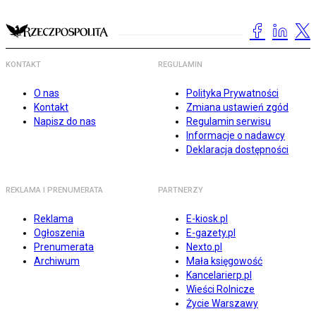
KONTAKT
REGULAMIN
O nas
Polityka Prywatności
Kontakt
Zmiana ustawień zgód
Napisz do nas
Regulamin serwisu
Informacje o nadawcy
Deklaracja dostępności
REKLAMA I PRENUMERATA
PARTNERZY
Reklama
E-kiosk.pl
Ogłoszenia
E-gazety.pl
Prenumerata
Nexto.pl
Archiwum
Mała księgowość
Kancelarierp.pl
Wieści Rolnicze
Życie Warszawy