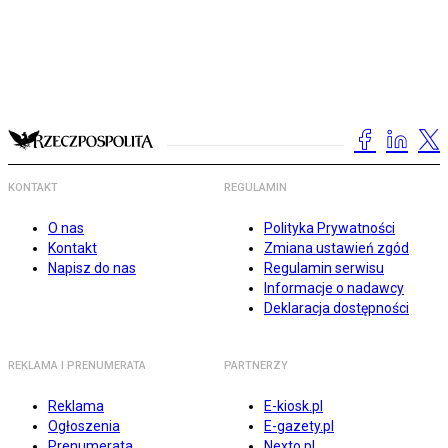
KONTAKT
REGULAMIN
O nas
Polityka Prywatności
Kontakt
Zmiana ustawień zgód
Napisz do nas
Regulamin serwisu
Informacje o nadawcy
Deklaracja dostępności
REKLAMA I PRENUMERATA
PARTNERZY
Reklama
E-kiosk.pl
Ogłoszenia
E-gazety.pl
Prenumerata
Nexto.pl