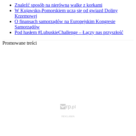
Znaleźć sposób na nierówną walkę z korkami
W Kujawsko-Pomorskiem uczą się od gwiazd Doliny
Krzemowej
O finansach samorządów na Europejskim Kongresie
Samorządów
Pod hasłem #LubuskieChallenge – Łączy nas przyszłość
Promowane treści