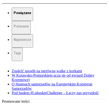
Powiązane
Polecane
Najnowsze
Tagi
Znaleźć sposób na nierówną walkę z korkami
W Kujawsko-Pomorskiem uczą się od gwiazd Doliny
Krzemowej
O finansach samorządów na Europejskim Kongresie
Samorządów
Pod hasłem #LubuskieChallenge – Łączy nas przyszłość
Promowane treści