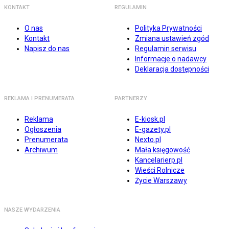
KONTAKT
REGULAMIN
O nas
Polityka Prywatności
Kontakt
Zmiana ustawień zgód
Napisz do nas
Regulamin serwisu
Informacje o nadawcy
Deklaracja dostępności
REKLAMA I PRENUMERATA
PARTNERZY
Reklama
E-kiosk.pl
Ogłoszenia
E-gazety.pl
Prenumerata
Nexto.pl
Archiwum
Mała księgowość
Kancelarierp.pl
Wieści Rolnicze
Życie Warszawy
NASZE WYDARZENIA