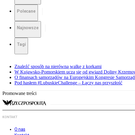
Polecane
Najnowsze
Tagi
Znaleźć sposób na nierówną walkę z korkami
W Kujawsko-Pomorskiem uczą się od gwiazd Doliny Krzemo
O finansach samorządów na Europejskim Kongresie Samorzą
Pod hasłem #LubuskieChallenge – Łączy nas przyszłość
Promowane treści
KONTAKT
O nas