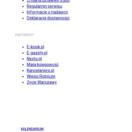
Zmiana ustawień zgód
Regulamin serwisu
Informacje o nadawcy
Deklaracja dostępności
PARTNERZY
E-kiosk.pl
E-gazety.pl
Nexto.pl
Mała księgowość
Kancelarierp.pl
Wieści Rolnicze
Życie Warszawy
KALENDARIUM