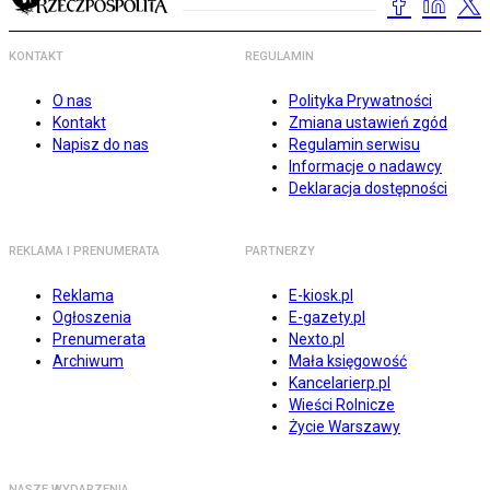
KONTAKT
REGULAMIN
O nas
Polityka Prywatności
Kontakt
Zmiana ustawień zgód
Napisz do nas
Regulamin serwisu
Informacje o nadawcy
Deklaracja dostępności
REKLAMA I PRENUMERATA
PARTNERZY
Reklama
E-kiosk.pl
Ogłoszenia
E-gazety.pl
Prenumerata
Nexto.pl
Archiwum
Mała księgowość
Kancelarierp.pl
Wieści Rolnicze
Życie Warszawy
NASZE WYDARZENIA