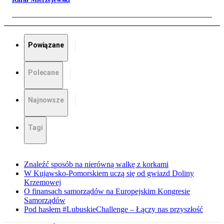
Powiązane
Polecane
Najnowsze
Tagi
Znaleźć sposób na nierówną walkę z korkami
W Kujawsko-Pomorskiem uczą się od gwiazd Doliny
Krzemowej
O finansach samorządów na Europejskim Kongresie
Samorządów
Pod hasłem #LubuskieChallenge – Łączy nas przyszłość