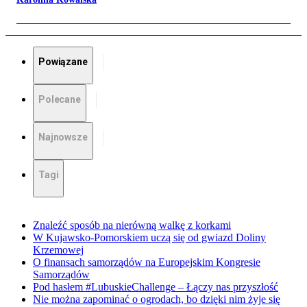
Powiązane
Polecane
Najnowsze
Tagi
Znaleźć sposób na nierówną walkę z korkami
W Kujawsko-Pomorskiem uczą się od gwiazd Doliny
Krzemowej
O finansach samorządów na Europejskim Kongresie
Samorządów
Pod hasłem #LubuskieChallenge – Łączy nas przyszłość
Nie można zapominać o ogrodach, bo dzięki nim żyje się