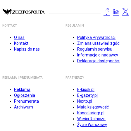
KONTAKT
REGULAMIN
O nas
Polityka Prywatności
Kontakt
Zmiana ustawień zgód
Napisz do nas
Regulamin serwisu
Informacje o nadawcy
Deklaracja dostępności
REKLAMA I PRENUMERATA
PARTNERZY
Reklama
E-kiosk.pl
Ogłoszenia
E-gazety.pl
Prenumerata
Nexto.pl
Archiwum
Mała księgowość
Kancelarierp.pl
Wieści Rolnicze
Życie Warszawy