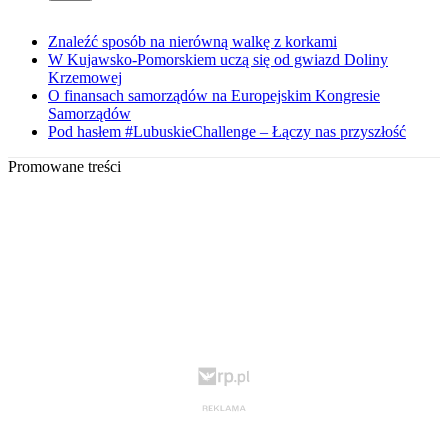
Znaleźć sposób na nierówną walkę z korkami
W Kujawsko-Pomorskiem uczą się od gwiazd Doliny
Krzemowej
O finansach samorządów na Europejskim Kongresie
Samorządów
Pod hasłem #LubuskieChallenge – Łączy nas przyszłość
Promowane treści