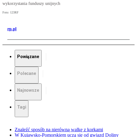
wykorzystania funduszy unijnych
Foto: 123RF
rp.pl
Powiązane
Polecane
Najnowsze
Tagi
Znaleźć sposób na nierówną walkę z korkami
W Kujawsko-Pomorskiem uczą się od gwiazd Doliny