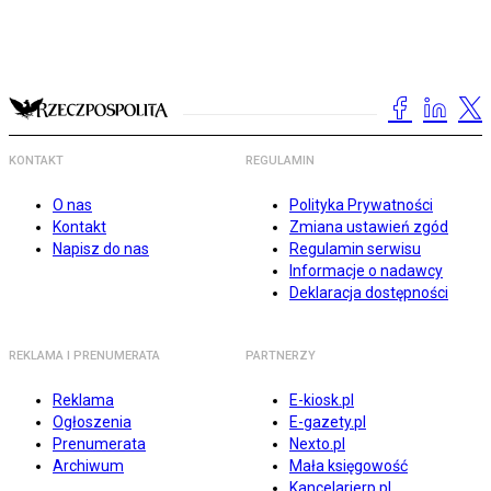
KONTAKT
REGULAMIN
O nas
Polityka Prywatności
Kontakt
Zmiana ustawień zgód
Napisz do nas
Regulamin serwisu
Informacje o nadawcy
Deklaracja dostępności
REKLAMA I PRENUMERATA
PARTNERZY
Reklama
E-kiosk.pl
Ogłoszenia
E-gazety.pl
Prenumerata
Nexto.pl
Archiwum
Mała księgowość
Kancelarierp.pl