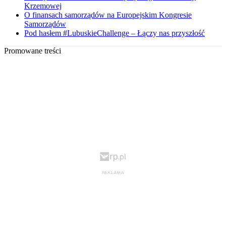
Krzemowej
O finansach samorządów na Europejskim Kongresie
Samorządów
Pod hasłem #LubuskieChallenge – Łączy nas przyszłość
Promowane treści