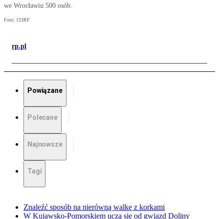
we Wrocławiu 500 osób.
Foto: 123RF
rp.pl
Powiązane
Polecane
Najnowsze
Tagi
Znaleźć sposób na nierówną walkę z korkami
W Kujawsko-Pomorskiem uczą się od gwiazd Doliny