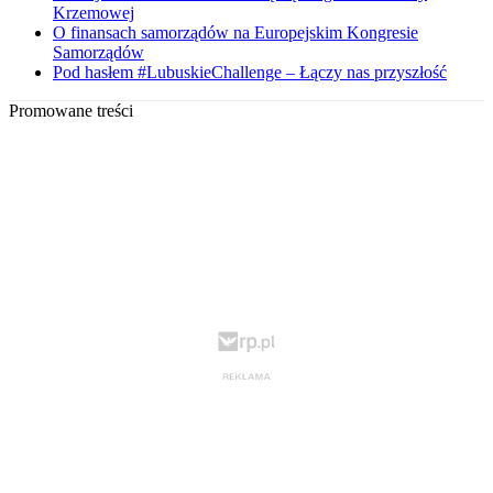
Krzemowej
O finansach samorządów na Europejskim Kongresie
Samorządów
Pod hasłem #LubuskieChallenge – Łączy nas przyszłość
Promowane treści