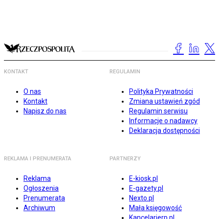
KONTAKT
REGULAMIN
O nas
Polityka Prywatności
Kontakt
Zmiana ustawień zgód
Napisz do nas
Regulamin serwisu
Informacje o nadawcy
Deklaracja dostępności
REKLAMA I PRENUMERATA
PARTNERZY
Reklama
E-kiosk.pl
Ogłoszenia
E-gazety.pl
Prenumerata
Nexto.pl
Archiwum
Mała księgowość
Kancelarierp.pl