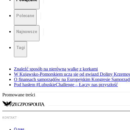
Polecane
Najnowsze
Tagi
Znaleźć sposób na nierówną walkę z korkami
W Kujawsko-Pomorskiem uczą się od gwiazd Doliny Krzemo
O finansach samorządów na Europejskim Kongresie Samorzą
Pod hasłem #LubuskieChallenge – Łączy nas przyszłość
Promowane treści
KONTAKT
O nas