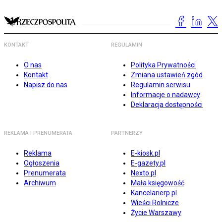
KONTAKT
REGULAMIN
O nas
Polityka Prywatności
Kontakt
Zmiana ustawień zgód
Napisz do nas
Regulamin serwisu
Informacje o nadawcy
Deklaracja dostępności
REKLAMA I PRENUMERATA
PARTNERZY
Reklama
E-kiosk.pl
Ogłoszenia
E-gazety.pl
Prenumerata
Nexto.pl
Archiwum
Mała księgowość
Kancelarierp.pl
Wieści Rolnicze
Życie Warszawy