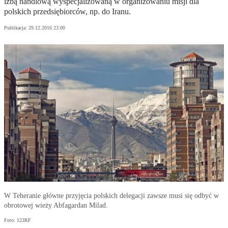
izbą handlową wyspecjalizowaną w organizowaniu misji dla
polskich przedsiębiorców, np. do Iranu.
Publikacja:
29.12.2016 23:00
W Teheranie główne przyjęcia polskich delegacji zawsze musi się odbyć w
obrotowej wieży Abfagardan Milad.
Foto: 123RF