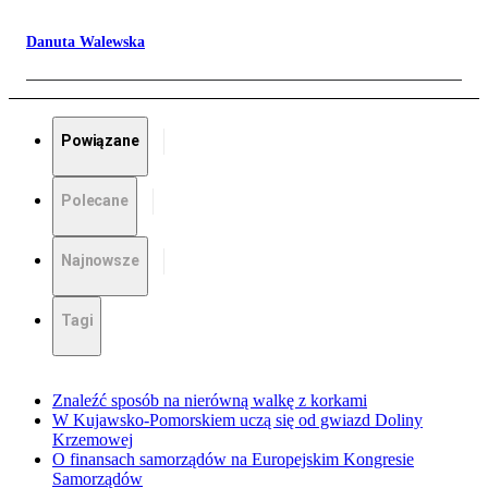
Danuta Walewska
Powiązane
Polecane
Najnowsze
Tagi
Znaleźć sposób na nierówną walkę z korkami
W Kujawsko-Pomorskiem uczą się od gwiazd Doliny
Krzemowej
O finansach samorządów na Europejskim Kongresie
Samorządów