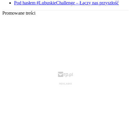
Pod hasłem #LubuskieChallenge – Łączy nas przyszłość
Promowane treści