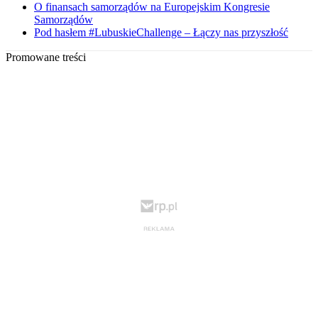
O finansach samorządów na Europejskim Kongresie
Samorządów
Pod hasłem #LubuskieChallenge – Łączy nas przyszłość
Promowane treści