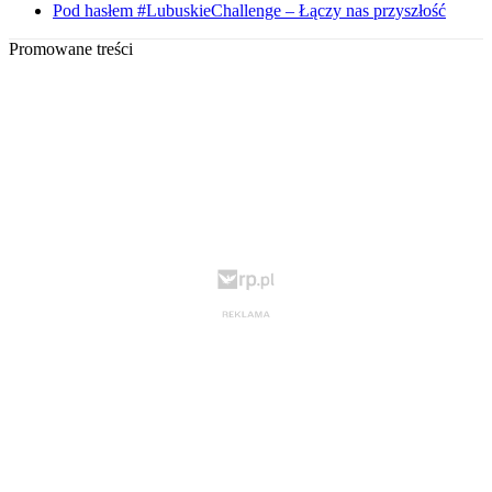
Pod hasłem #LubuskieChallenge – Łączy nas przyszłość
Promowane treści