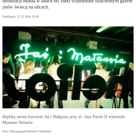
neonizacji miasta w latach 60. rurki wypełnione szlachetnym gazem
znów świecą na ulicach.
Publikacja:
27.12.2016 23:00
Replikę neonu kawiarni Jaś i Małgosia przy ul. Jana Pawła II wykonało
Muzeum Neonów.
Foto: Rzeczpospolita/Robert Gardziński