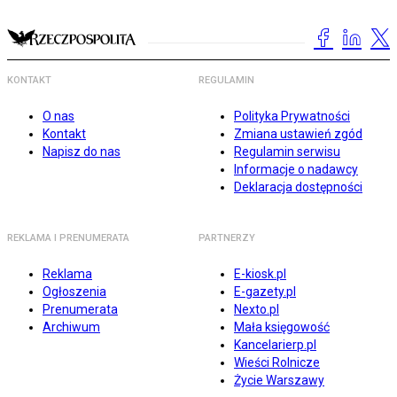
KONTAKT
REGULAMIN
O nas
Polityka Prywatności
Kontakt
Zmiana ustawień zgód
Napisz do nas
Regulamin serwisu
Informacje o nadawcy
Deklaracja dostępności
REKLAMA I PRENUMERATA
PARTNERZY
Reklama
E-kiosk.pl
Ogłoszenia
E-gazety.pl
Prenumerata
Nexto.pl
Archiwum
Mała księgowość
Kancelarierp.pl
Wieści Rolnicze
Życie Warszawy