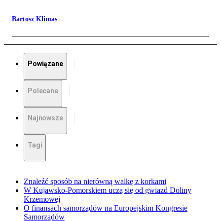
Bartosz Klimas
Powiązane
Polecane
Najnowsze
Tagi
Znaleźć sposób na nierówną walkę z korkami
W Kujawsko-Pomorskiem uczą się od gwiazd Doliny
Krzemowej
O finansach samorządów na Europejskim Kongresie
Samorządów