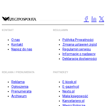
KONTAKT
REGULAMIN
O nas
Polityka Prywatności
Kontakt
Zmiana ustawień zgód
Napisz do nas
Regulamin serwisu
Informacje o nadawcy
Deklaracja dostępności
REKLAMA I PRENUMERATA
PARTNERZY
Reklama
E-kiosk.pl
Ogłoszenia
E-gazety.pl
Prenumerata
Nexto.pl
Archiwum
Mała księgowość
Kancelarierp.pl
Wieści Rolnicze