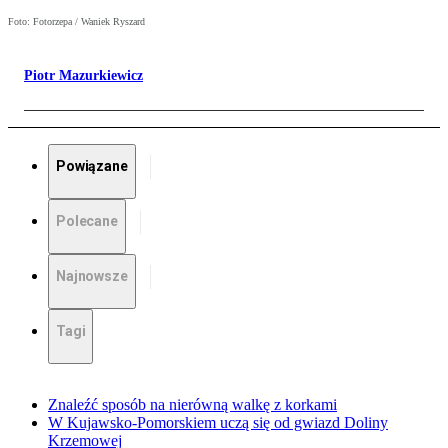
Foto: Fotorzepa / Waniek Ryszard
Piotr Mazurkiewicz
Powiązane
Polecane
Najnowsze
Tagi
Znaleźć sposób na nierówną walkę z korkami
W Kujawsko-Pomorskiem uczą się od gwiazd Doliny
Krzemowej