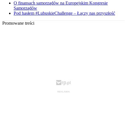
O finansach samorządów na Europejskim Kongresie
Samorządów
Pod hasłem #LubuskieChallenge – Łączy nas przyszłość
Promowane treści