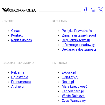
KONTAKT
REGULAMIN
O nas
Polityka Prywatności
Kontakt
Zmiana ustawień zgód
Napisz do nas
Regulamin serwisu
Informacje o nadawcy
Deklaracja dostępności
REKLAMA I PRENUMERATA
PARTNERZY
Reklama
E-kiosk.pl
Ogłoszenia
E-gazety.pl
Prenumerata
Nexto.pl
Archiwum
Mała księgowość
Kancelarierp.pl
Wieści Rolnicze
Życie Warszawy