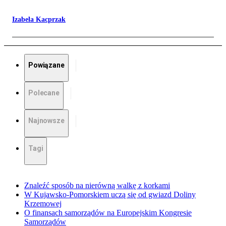
Izabela Kacprzak
Powiązane
Polecane
Najnowsze
Tagi
Znaleźć sposób na nierówną walkę z korkami
W Kujawsko-Pomorskiem uczą się od gwiazd Doliny
Krzemowej
O finansach samorządów na Europejskim Kongresie
Samorządów