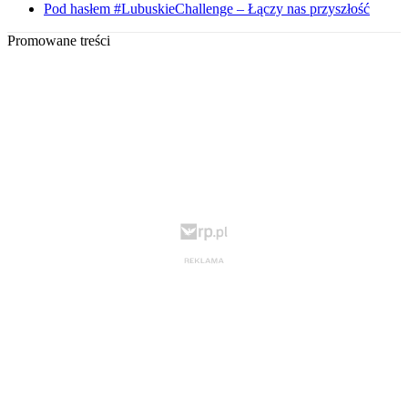
Pod hasłem #LubuskieChallenge – Łączy nas przyszłość
Promowane treści