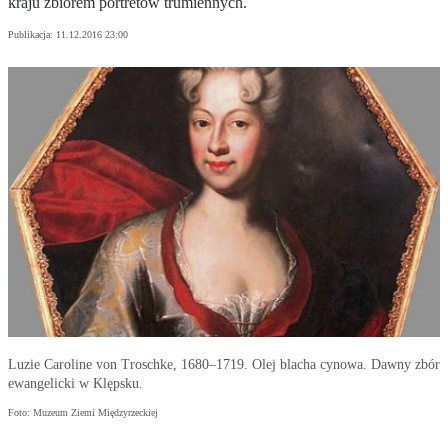
kraju zbiorem portretów trumiennych.
Publikacja:
11.12.2016 23:00
Luzie Caroline von Troschke, 1680–1719. Olej blacha cynowa. Dawny zbór
ewangelicki w Klępsku.
Foto: Muzeum Ziemi Międzyrzeckiej