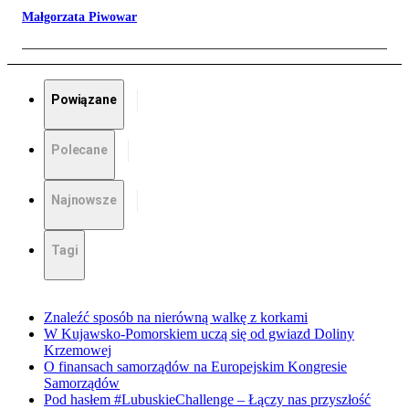
Małgorzata Piwowar
Powiązane
Polecane
Najnowsze
Tagi
Znaleźć sposób na nierówną walkę z korkami
W Kujawsko-Pomorskiem uczą się od gwiazd Doliny
Krzemowej
O finansach samorządów na Europejskim Kongresie
Samorządów
Pod hasłem #LubuskieChallenge – Łączy nas przyszłość