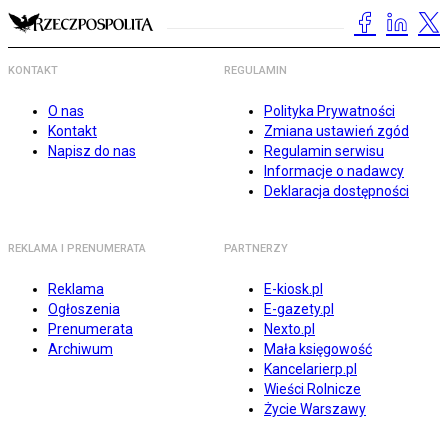
KONTAKT
REGULAMIN
O nas
Polityka Prywatności
Kontakt
Zmiana ustawień zgód
Napisz do nas
Regulamin serwisu
Informacje o nadawcy
Deklaracja dostępności
REKLAMA I PRENUMERATA
PARTNERZY
Reklama
E-kiosk.pl
Ogłoszenia
E-gazety.pl
Prenumerata
Nexto.pl
Archiwum
Mała księgowość
Kancelarierp.pl
Wieści Rolnicze
Życie Warszawy