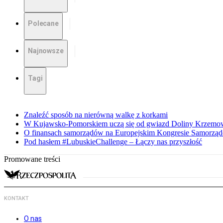
Polecane
Najnowsze
Tagi
Znaleźć sposób na nierówną walkę z korkami
W Kujawsko-Pomorskiem uczą się od gwiazd Doliny Krzemo
O finansach samorządów na Europejskim Kongresie Samorzą
Pod hasłem #LubuskieChallenge – Łączy nas przyszłość
Promowane treści
KONTAKT
O nas