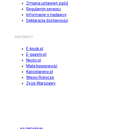
Zmiana ustawień zgód
Regulamin serwisu
Informacje o nadawcy
Deklaracja dostępności
PARTNERZY
E-kiosk.pl
E-gazety.pl
Nexto.pl
Mała księgowość
Kancelarierp.pl
Wieści Rolnicze
Życie Warszawy
KALENDARIUM