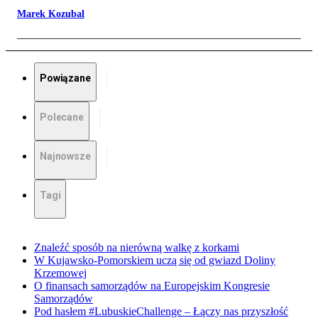
Marek Kozubal
Powiązane
Polecane
Najnowsze
Tagi
Znaleźć sposób na nierówną walkę z korkami
W Kujawsko-Pomorskiem uczą się od gwiazd Doliny
Krzemowej
O finansach samorządów na Europejskim Kongresie
Samorządów
Pod hasłem #LubuskieChallenge – Łączy nas przyszłość