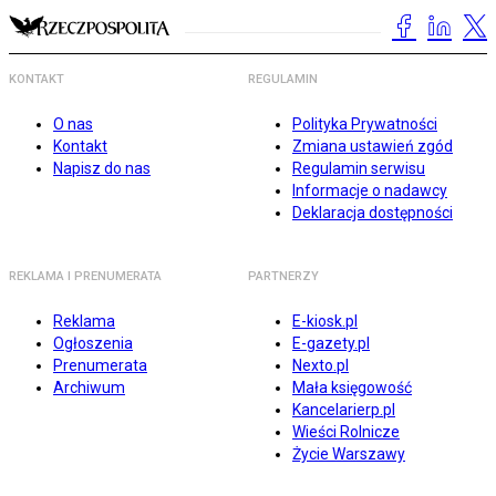
KONTAKT
REGULAMIN
O nas
Polityka Prywatności
Kontakt
Zmiana ustawień zgód
Napisz do nas
Regulamin serwisu
Informacje o nadawcy
Deklaracja dostępności
REKLAMA I PRENUMERATA
PARTNERZY
Reklama
E-kiosk.pl
Ogłoszenia
E-gazety.pl
Prenumerata
Nexto.pl
Archiwum
Mała księgowość
Kancelarierp.pl
Wieści Rolnicze
Życie Warszawy