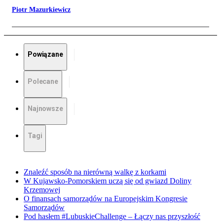
Piotr Mazurkiewicz
Powiązane
Polecane
Najnowsze
Tagi
Znaleźć sposób na nierówną walkę z korkami
W Kujawsko-Pomorskiem uczą się od gwiazd Doliny
Krzemowej
O finansach samorządów na Europejskim Kongresie
Samorządów
Pod hasłem #LubuskieChallenge – Łączy nas przyszłość