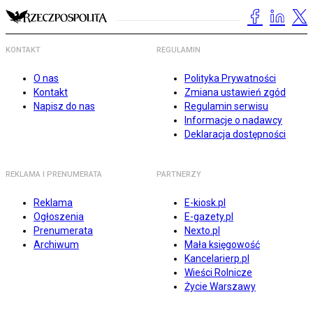
KONTAKT
REGULAMIN
O nas
Polityka Prywatności
Kontakt
Zmiana ustawień zgód
Napisz do nas
Regulamin serwisu
Informacje o nadawcy
Deklaracja dostępności
REKLAMA I PRENUMERATA
PARTNERZY
Reklama
E-kiosk.pl
Ogłoszenia
E-gazety.pl
Prenumerata
Nexto.pl
Archiwum
Mała księgowość
Kancelarierp.pl
Wieści Rolnicze
Życie Warszawy