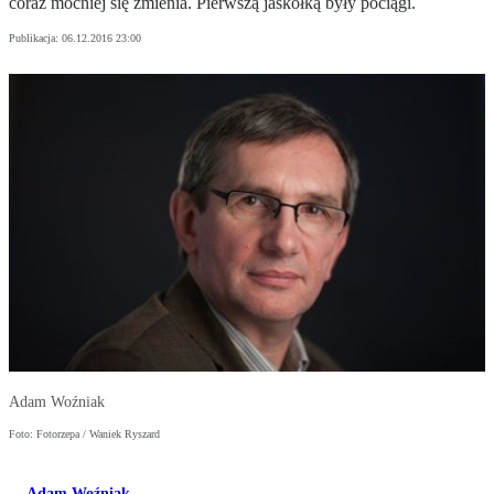
coraz mocniej się zmienia. Pierwszą jaskółką były pociągi.
Publikacja:
06.12.2016 23:00
Adam Woźniak
Foto: Fotorzepa / Waniek Ryszard
Adam Woźniak