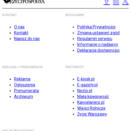
KONTAKT
REGULAMIN
O nas
Polityka Prywatności
Kontakt
Zmiana ustawień zgód
Napisz do nas
Regulamin serwisu
Informacje o nadawcy
Deklaracja dostępności
REKLAMA I PRENUMERATA
PARTNERZY
Reklama
E-kiosk.pl
Ogłoszenia
E-gazety.pl
Prenumerata
Nexto.pl
Archiwum
Mała księgowość
Kancelarierp.pl
Wieści Rolnicze
Życie Warszawy
NASZE WYDARZENIA