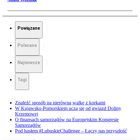
Powiązane
Polecane
Najnowsze
Tagi
Znaleźć sposób na nierówną walkę z korkami
W Kujawsko-Pomorskiem uczą się od gwiazd Doliny
Krzemowej
O finansach samorządów na Europejskim Kongresie
Samorządów
Pod hasłem #LubuskieChallenge – Łączy nas przyszłość